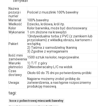
certyfikat
Nazwa
pozycji i
Pościel z muszlinki 100% bawełny
numer
Materiał:
100% bawełny
Wielkość
Dziecko, królowa, król itp.
Kolor
Kolor barwnika, może być dostosowany.
Wykonanie
1 cm złożone na krawędzi
1)Indywidualna torba z PVC (z zamkiem lub
przyciskami) z wkładką obrazu, kartonem i
Pakiet
wstążką
2) Taśma z samodzielną tkaniną
3) Zgodnie z wymaganiami
Ilość mini
1500 sztuk na kolor, negocjowalne.
zamówienia
Warunki
1) T/T z góry
płatności
2)Nieodwracalny L/C na widok
Czas
Około 60 do 75 dni po potwierdzeniu próbki
dostawy
Najpierw możemy zrobić próbkę do
Uwaga:
zatwierdzenia, a następnie rozpoczniemy
produkcję masową.
tagi:
koce z poliestrowej mieszanki bawełny