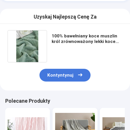
Wycieczka po fabryce
Uzyskaj Najlepszą Cenę Za
Kontrola jakości
Skontaktuj się z nami
100% bawełniany koce muszlin
król zrównoważony lekki koce
Nowości
muszlin
Sprawy
Poproś o wycenę
Kontyntynuj
Zestaw prześcieradła
Polecane Produkty
Zestaw komfortu
Zestaw pokrywek kołysek