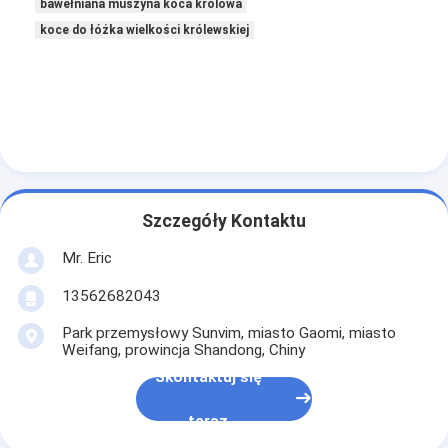
bawełniana muszyna koca królowa
koce do łóżka wielkości królewskiej
Szczegóły Kontaktu
Mr. Eric
13562682043
Park przemysłowy Sunvim, miasto Gaomi, miasto
Do domu
Weifang, prowincja Shandong, Chiny
Skontaktuj się
Produkty
teraz
O nas