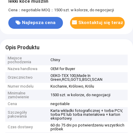
lekki koce muszlin
Cena：negotiable
MOQ：1500 szt. w kolorze, do negocjacji
Najlepsza cena
Skontaktuj się teraz
Opis Produktu
Miejsce
Chiny
pochodzenia
Nazwa handlowa
OEM for Buyer
OEKO-TEX 100,Made In
Orzecznictwo
Green,RCS,GOTS,BSCI,SCAN
Numer modelu
Kochanie, Królowo, Królu
Minimalne
1500 szt. w kolorze, do negocjacji
zamówienie
Cena
negotiable
Karta wkładki fotograficznej + torba PCV,
Szczegóły
torba PE lub torba materiałowa + karton
pakowania
eksportowy.
60 do 75 dni po potwierdzeniu wszystkich
Czas dostawy
próbek