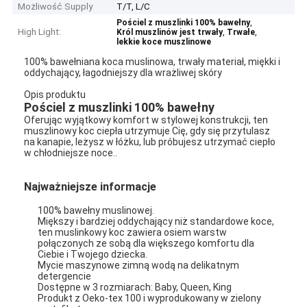
Możliwość Supply
T/T, L/C
,
Pościel z muszlinki 100% bawełny
High Light:
,
,
Król muszlinów jest trwały
Trwałe
lekkie koce muszlinowe
100% bawełniana koca muslinowa, trwały materiał, miękki i
oddychający, łagodniejszy dla wrażliwej skóry
Opis produktu
Pościel z muszlinki 100% bawełny
Oferując wyjątkowy komfort w stylowej konstrukcji, ten
muszlinowy koc ciepła utrzymuje Cię, gdy się przytulasz
na kanapie, leżysz w łóżku, lub próbujesz utrzymać ciepło
w chłodniejsze noce..
Najważniejsze informacje
100% bawełny muslinowej.
Miększy i bardziej oddychający niż standardowe koce,
ten muslinkowy koc zawiera osiem warstw
połączonych ze sobą dla większego komfortu dla
Ciebie i Twojego dziecka.
Mycie maszynowe zimną wodą na delikatnym
detergencie
Dostępne w 3 rozmiarach: Baby, Queen, King
Produkt z Oeko-tex 100 i wyprodukowany w zielony