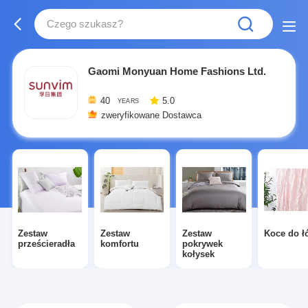
Gaomi Monyuan Home Fashions Ltd.
40
5.0
YEARS
zweryfikowane Dostawca
Zestaw
Zestaw
Zestaw
Koce do ł
prześcieradła
komfortu
pokrywek
kołysek