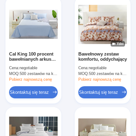
Cal King 100 procent
Bawełnowy zestaw
bawełnianych arkuszy
komfortu, oddychający
OEM pełnowymiarowy
Cena:
negotiable
Cena:
negotiable
arkusz
MOQ:
500 zestawów na kolor, do negocjacji
MOQ:
500 zestawów na kolor, do negocjacji
Pobierz najnowszą cenę
Pobierz najnowszą cenę
Skontaktuj się teraz
Skontaktuj się teraz